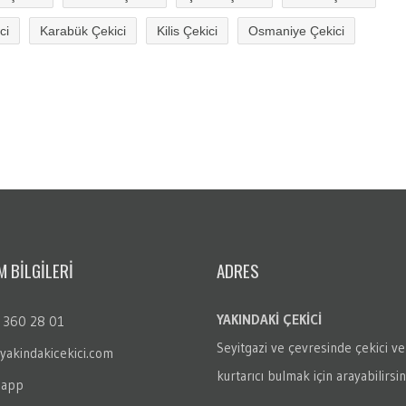
ci
Karabük Çekici
Kilis Çekici
Osmaniye Çekici
M BİLGİLERİ
ADRES
YAKINDAKİ ÇEKİCİ
 360 28 01
Seyitgazi
ve çevresinde çekici ve
yakindakicekici.com
kurtarıcı bulmak için arayabilirsin
sapp