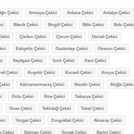
Ağrı Çekici
Amasya Çekici
Ankara Çekici
Antalya Çekici
ci
Bilecik Çekici
Bingöl Çekici
Bitlis Çekici
Bolu Çekic
ekici
Çankırı Çekici
Çorum Çekici
Denizli Çekici
ici
Eskişehir Çekici
Gaziantep Çekici
Giresun Çekici
ci
Seyitgazi Çekici
İzmir Çekici
Kars Çekici
reli Çekici
Kırşehir Çekici
Kocaeli Çekici
Konya Çekici
ekici
Kahramanmaraş Çekici
Mardin Çekici
Muğla Çekic
i
Ordu Çekici
Rize Çekici
Sakarya Çekici
Sivas Çekici
Tekirdağ Çekici
Tokat Çekici
ici
Yozgat Çekici
Zonguldak Çekici
Aksaray Çekici
e Çekici
Batman Çekici
Şırnak Çekici
Bartın Çekici