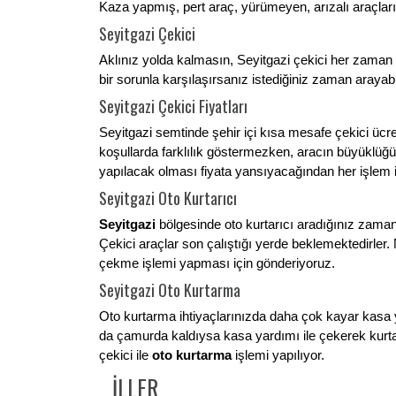
Kaza yapmış, pert araç, yürümeyen, arızalı araçlarınız
Seyitgazi Çekici
Aklınız yolda kalmasın, Seyitgazi çekici her zaman s
bir sorunla karşılaşırsanız istediğiniz zaman arayabil
Seyitgazi Çekici Fiyatları
Seyitgazi semtinde şehir içi kısa mesafe çekici ücret
koşullarda farklılık göstermezken, aracın büyüklüğü
yapılacak olması fiyata yansıyacağından her işlem 
Seyitgazi Oto Kurtarıcı
Seyitgazi
bölgesinde oto kurtarıcı aradığınız zaman 
Çekici araçlar son çalıştığı yerde beklemektedirle
çekme işlemi yapması için gönderiyoruz.
Seyitgazi Oto Kurtarma
Oto kurtarma ihtiyaçlarınızda daha çok kayar kasa 
da çamurda kaldıysa kasa yardımı ile çekerek kurta
çekici ile
oto kurtarma
işlemi yapılıyor.
İLLER