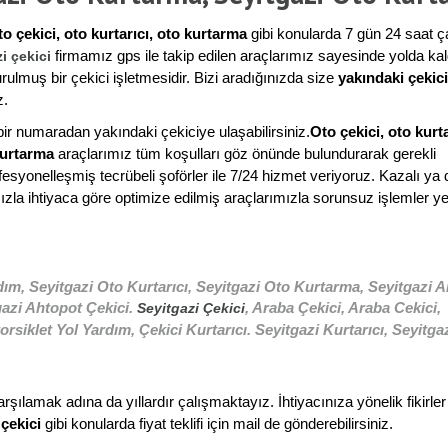
to çekici, oto kurtarıcı, oto kurtarma
gibi konularda 7 gün 24 saat ç
firmamız gps ile takip edilen araçlarımız sayesinde yolda kal
i çekici
rulmuş bir çekici işletmesidir. Bizi aradığınızda size
yakındaki çekici
z.
ir numaradan yakındaki çekiciye ulaşabilirsiniz.
Oto çekici, oto kurta
 kurtarma
araçlarımız tüm koşulları göz önünde bulundurarak gerekli
esyonelleşmiş tecrübeli şoförler ile 7/24 hizmet veriyoruz. Kazalı ya 
zla ihtiyaca göre optimize edilmiş araçlarımızla sorunsuz işlemler ye
dım, Seyitgazi Oto Kurtarıcı, Seyitgazi Oto Kurtarma, Seyitgazi A
gazi Ahtopot Çekici.
, Araba Çekici, Araba Cekici,
Seyitgazi Çekici
siklet Yol Yardım, Çekici Kurtarıcı. Seyitgazi Kurtarıcı, Seyitga
arşılamak adına da yıllardır çalışmaktayız. İhtiyacınıza yönelik fikirler 
çekici
gibi konularda fiyat teklifi için mail de gönderebilirsiniz.