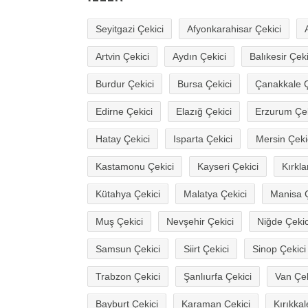
Seyitgazi Çekici
Afyonkarahisar Çekici
Artvin Çekici
Aydın Çekici
Balıkesir Çeki
Burdur Çekici
Bursa Çekici
Çanakkale Ç
Edirne Çekici
Elazığ Çekici
Erzurum Çek
Hatay Çekici
Isparta Çekici
Mersin Çeki
Kastamonu Çekici
Kayseri Çekici
Kırkla
Kütahya Çekici
Malatya Çekici
Manisa Ç
Muş Çekici
Nevşehir Çekici
Niğde Çekic
Samsun Çekici
Siirt Çekici
Sinop Çekici
Trabzon Çekici
Şanlıurfa Çekici
Van Çek
Bayburt Çekici
Karaman Çekici
Kırıkkal