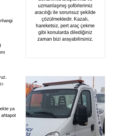
uzmanlaşmış şoförlerimiz
aracılığı ile sorunsuz şekilde
çözülmektedir. Kazalı,
erhangi
hareketsiz, pert araç çekme
gibi konularda dilediğiniz
zaman bizi arayabilirsiniz.
l
lem
ruz.
cı
sekte ya
 ahtapot