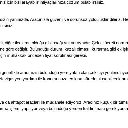
 için bizi arayabilir ihtiyaçlarınıza çözüm bulabilirsiniz.
izin yanınızda. Aracınızla güvenli ve sorunsuz yolculuklar dileriz. H
irsiniz.
i, diğer ilçelerde olduğu gibi aşağı yukarı aynıdır. Çekici ücreti norma
ne göre değişir. Bulunduğu durum, kazalı olması, kurtarma gibi ek iş
için muhakkak önceden fiyat sorulması gerekir.
genellikle aracınızın bulunduğu yere yakın olan çekiciyi yönlendiriyo
r. Navigasyon yardımı ile konumunuza en kısa sürede ulaşabilecek ara
ya da ahtapot araçları ile müdahale ediyoruz. Aracınız küçük bir tüm
rma işlemi yapılıyor veya bulunduğu yerden kaldırılması gerekiyorsa