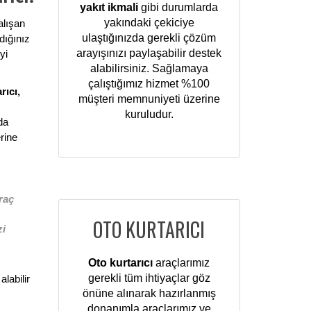
yakıt ikmali
gibi durumlarda
yakındaki çekiciye
alışan
ulaştığınızda gerekli çözüm
dığınız
arayışınızı paylaşabilir destek
yi
alabilirsiniz. Sağlamaya
çalıştığımız hizmet %100
rıcı,
müşteri memnuniyeti üzerine
kuruludur.
da
rine
raç
OTO KURTARICI
zi
Oto kurtarıcı
araçlarımız
gerekli tüm ihtiyaçlar göz
alabilir
önüne alınarak hazırlanmış
donanımla araçlarımız ve