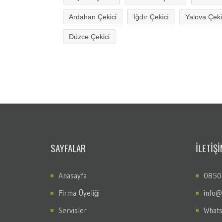
Ardahan Çekici
Iğdır Çekici
Yalova Çeki
Düzce Çekici
SAYFALAR
İLETİŞİ
Anasayfa
0850
Firma Üyeliği
info@
Servisler
What